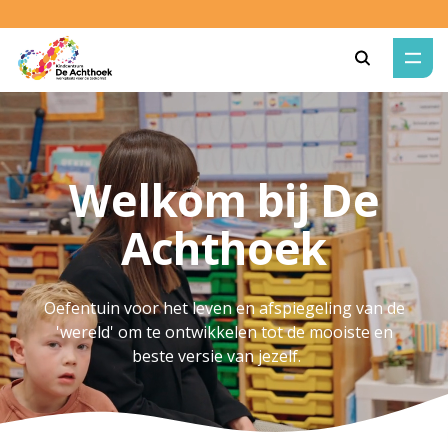
Zoeken
Welkom bij De
Achthoek
Oefentuin voor het leven en afspiegeling van de
'wereld' om te ontwikkelen tot de mooiste en
beste versie van jezelf.